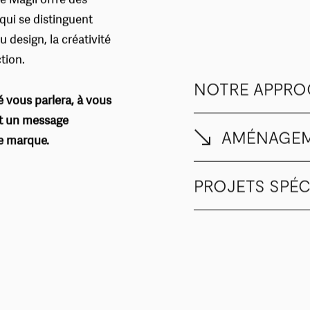
e Magil offre des
qui se distinguent
 design, la créativité
tion.
NOTRE APPRO
 vous parlera, à vous
nt un message
AMÉNAGEM
re marque.
PROJETS SPÉC